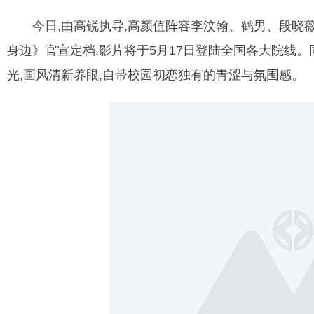
今日,由高锐执导,高颜值阵容李汶翰、鹤男、段晓薇
身边》官宣定档,影片将于5月17日登陆全国各大院线。
光,画风清新养眼,自带校园初恋独有的青涩与氛围感。