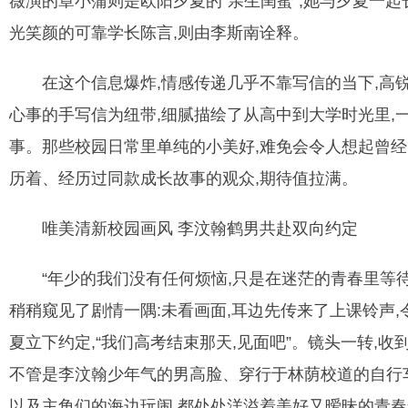
薇演的章小蒲则是欧阳夕夏的“亲生闺蜜”,她与夕夏一
光笑颜的可靠学长陈言,则由李斯南诠释。
在这个信息爆炸,情感传递几乎不靠写信的当下,高锐导
心事的手写信为纽带,细腻描绘了从高中到大学时光里,一
事。那些校园日常里单纯的小美好,难免会令人想起曾经
历着、经历过同款成长故事的观众,期待值拉满。
唯美清新校园画风 李汶翰鹤男共赴双向约定
“年少的我们没有任何烦恼,只是在迷茫的青春里等待爱
稍稍窥见了剧情一隅:未看画面,耳边先传来了上课铃声
夏立下约定,“我们高考结束那天,见面吧”。镜头一转,
不管是李汶翰少年气的男高脸、穿行于林荫校道的自行车
以及主角们的海边玩闹,都处处洋溢着美好又暧昧的青