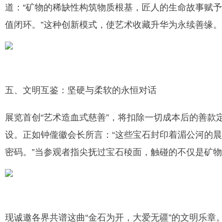
道：“矿物的稀缺性构筑物质根基，匠人的生命故事赋
值闭环。”这种创新模式，使艺术收藏升华为永续善缘。
五、文明互鉴：坚硬与柔软的永恒对话
展览首创“艺术造血式慈善”，将扣除一切成本后的善款
设。正如钟儱徽会长所言：“这些宝石封印着湄公河的
密码。”当参观者指尖抚过宝石稜面，触碰的不仅是矿
现诚邀各界共谱这曲“金石为开，大爱无疆”的文明乐章