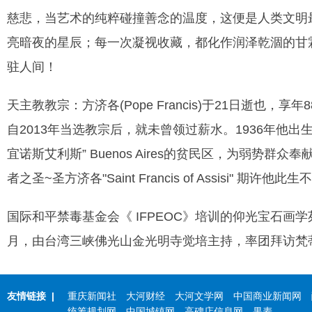
慈悲，当艺术的纯粹碰撞善念的温度，这便是人类文明
亮暗夜的星辰；每一次凝视收藏，都化作润泽乾涸的甘
驻人间！
天主教教宗：方济各(Pope Francis)于21日逝也，享年88岁。
自2013年当选教宗后，就未曾领过薪水。1936年他出生于
宜诺斯艾利斯” Buenos Aires的贫民区，为弱势群
者之圣~圣方济各"Saint Francis of Assisi" 期
国际和平禁毒基金会《 IFPEOC》培训的仰光宝石画学
月，由台湾三峡佛光山金光明寺觉培主持，率团拜访梵
友情链接
|
重庆新闻社
大河财经
大河文学网
中国商业新闻网
统筹规划网
中国城镇网
高碑店信息网
果麦