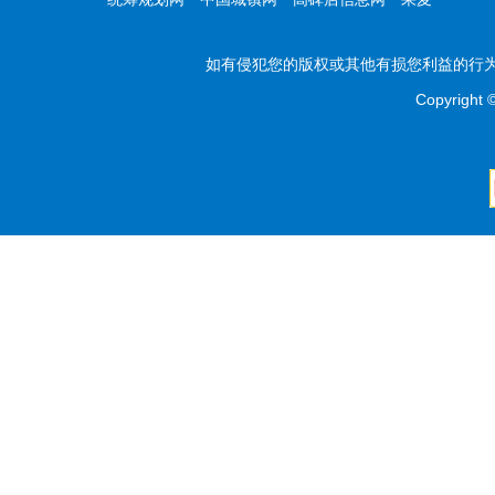
如有侵犯您的版权或其他有损您利益的行为，
Copyright 