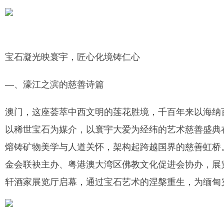
宝石凝光映寰宇，匠心化境铸仁心
—、濠江之滨的慈善诗篇
澳门，这座荟萃中西文明的莲花胜境，千百年来以海纳
以稀世宝石为媒介，以寰宇大爱为经纬的艺术慈善盛典在
熔铸矿物美学与人道关怀，架构起跨越国界的慈善虹桥
金会联袂主办、粤港澳大湾区佛教文化促进会协办，展览定
轩酒家展览厅启幕，通过宝石艺术的涅槃重生，为缅甸