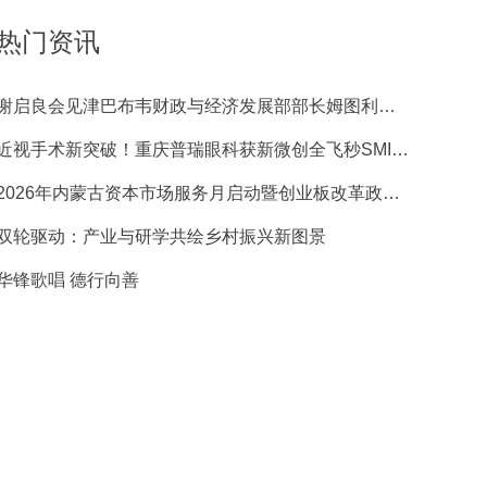
热门资讯
谢启良会见津巴布韦财政与经济发展部部长姆图利・恩库贝一行
近视手术新突破！重庆普瑞眼科获新微创全飞秒SMILE pro手术质量先锋奖
2026年内蒙古资本市场服务月启动暨创业板改革政策宣介会成功举办
双轮驱动：产业与研学共绘乡村振兴新图景
华锋歌唱 德行向善