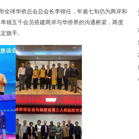
中华全球华侨总会总会长李镕任，年逾七旬仍为两岸和
，率领五千会员搭建两岸与华侨界的沟通桥梁，两度
坚定旗手。