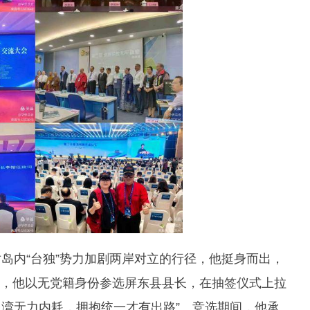
岛内“台独”势力加剧两岸对立的行径，他挺身而出，
选举，他以无党籍身份参选屏东县县长，在抽签仪式上拉
台湾无力内耗，拥抱统一才有出路”。竞选期间，他承