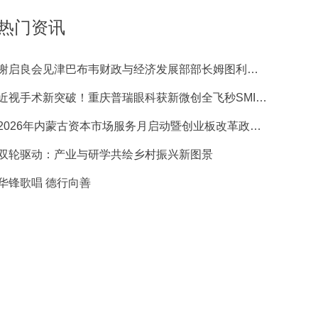
热门资讯
谢启良会见津巴布韦财政与经济发展部部长姆图利・恩库贝一行
近视手术新突破！重庆普瑞眼科获新微创全飞秒SMILE pro手术质量先锋奖
2026年内蒙古资本市场服务月启动暨创业板改革政策宣介会成功举办
双轮驱动：产业与研学共绘乡村振兴新图景
华锋歌唱 德行向善