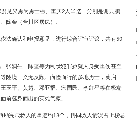
第四季度见义勇为勇士榜。重庆2人当选，分别是谢云鹏
）、陈奎（合川区居民）。
依法确认和申报意见，进行综合评审评议，共有50
鹏、张润生、陈奎等为制伏犯罪嫌疑人身受重伤甚至
灾等险境，义无反顾、向险而行的多地勇士，黄启
有王玉平、黄超、邓亚群、宋国民、李红星等在极端
故面前挺身而出的英雄气概。
协助完成救人的事迹约18个，协同救人情况占上榜总
。