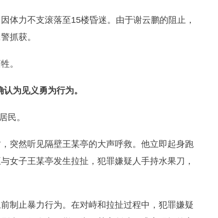
因体力不支滚落至15楼昏迷。由于谢云鹏的阻止，
民警抓获。
牺牲。
被确认为见义勇为行为。
区居民。
休息时，突然听见隔壁王某亭的大声呼救。他立即起身跑
正与女子王某亭发生拉扯，犯罪嫌疑人手持水果刀，
上前制止暴力行为。在对峙和拉扯过程中，犯罪嫌疑