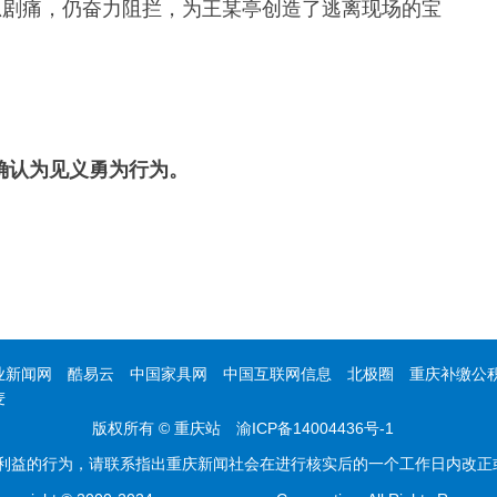
忍剧痛，仍奋力阻拦，为王某亭创造了逃离现场的宝
被确认为见义勇为行为。
业新闻网
酷易云
中国家具网
中国互联网信息
北极圈
重庆补缴公
麦
版权所有 © 重庆站
渝ICP备14004436号-1
益的行为，请联系指出重庆新闻社会在进行核实后的一个工作日内改正或删除相关