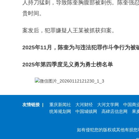
人持刀猛刺，导致陈奎胸腹部被刺伤。陈奎强
贵时间。
案发后，犯罪嫌疑人王某被抓获归案。
2025年11月，陈奎为与违法犯罪作斗争行为
2025年第四季度见义勇为勇士榜名单
友情链接
|
重庆新闻社
大河财经
大河文学网
中国商
统筹规划网
中国城镇网
高碑店信息网
果
如有侵犯您的版权或其他有损您利