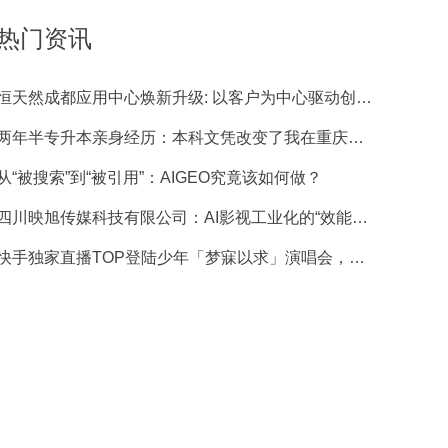
热门资讯
恒天然成都应用中心焕新升级: 以客户为中心驱动创新，蓄力在华增长
两年半专升本亲身经历：本科文凭改变了我在重庆的工作和生活
从“被搜索”到“被引用”：AIGEO究竟该如何做？
四川映旭传媒科技有限公司：AI影视工业化的“效能尖兵”
快手独家直播TOP登陆少年「梦寐以求」演唱会，多机位直击青岛演唱会舞台时刻