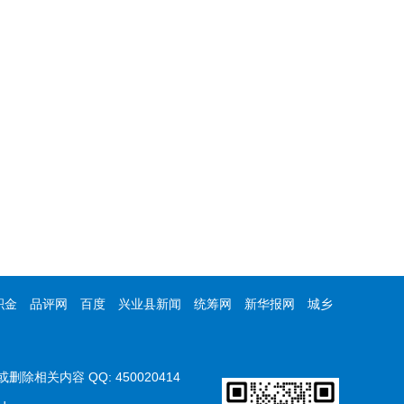
积金
品评网
百度
兴业县新闻
统筹网
新华报网
城乡
内容 QQ: 450020414