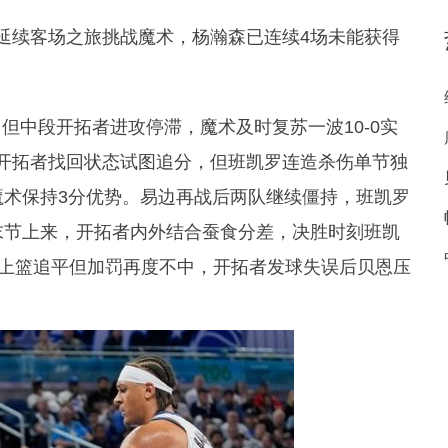
者延续客场之旅挑战魔术，杨瀚森已连续4场未能获得
中段开拓者进攻停滞，魔术及时复苏一波10-0实
开拓者找回状态试图追分，但班凯罗连造杀伤单节独
魔术保持3分优势。易边再战后两队继续僵持，班凯罗
末节上来，开拓者内外结合蚕食分差，决胜时刻班凯
硬上篮追平但加罚再度不中，开拓者发球失误后贝恩压