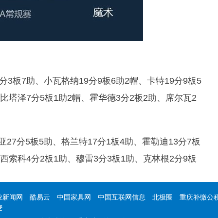
3板7助、小瓦格纳19分9板6助2帽、卡特19分9板5
比塔泽7分5板1助2帽、霍华德3分2板2助、席尔瓦2
27分5板5助、格兰特17分1板4助、霍勒迪13分7板
西索科4分2板1助、穆雷3分3板1助、克林根2分9板
业新闻网
酷易云
中国家具网
中国互联网信息
北极圈
重庆补缴公
麦