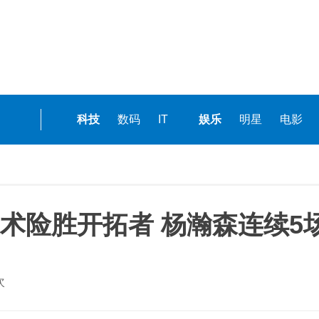
科技
数码
IT
娱乐
明星
电影
险胜开拓者 杨瀚森连续5场D
次