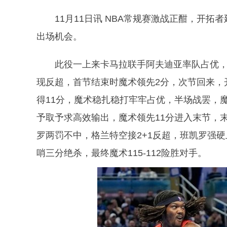
11月11日讯 NBA常规赛激战正酣，开拓
出场机会。
此役一上来卡马拉联手阿夫迪亚率队占优，但
现反超，首节结束时魔术领先2分，次节回来，
得11分，魔术稳扎稳打牢牢占优，半场战罢，
予取予求高效输出，魔术领先11分进入末节，
罗两罚不中，格兰特空接2+1反超，班凯罗强
哨三分绝杀，最终魔术115-112险胜对手。