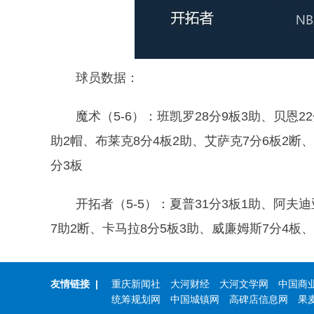
球员数据：
魔术（5-6）：班凯罗28分9板3助、贝恩22分
助2帽、布莱克8分4板2助、艾萨克7分6板2断、
分3板
开拓者（5-5）：夏普31分3板1助、阿夫迪亚
7助2断、卡马拉8分5板3助、威廉姆斯7分4板、
友情链接
|
重庆新闻社
大河财经
大河文学网
中国商
统筹规划网
中国城镇网
高碑店信息网
果