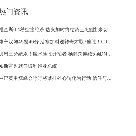
热门资讯
维金斯0.4秒空接绝杀 热火加时终结骑士4连胜 米切尔28+15+8
康宁汉姆45投46分 活塞加时逆转奇才取7连胜！CJ连失绝杀
贝恩三分绝杀！魔术险胜开拓者 杨瀚森连续5场DNP 班凯罗28+9
帕斯宣誓就任玻利维亚总统
中巴英甲烷峰会呼吁将减排雄心转化为行动 信任与合作被视为加速进程基石