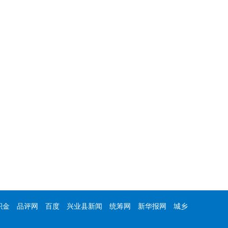
积金
品评网
百度
兴业县新闻
统筹网
新华报网
城乡