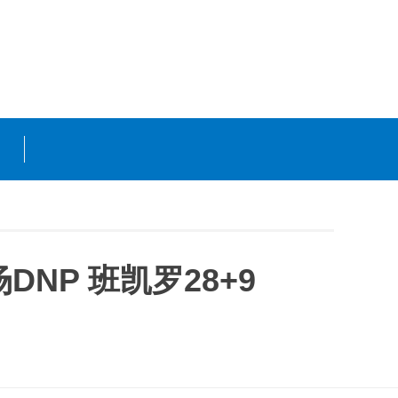
NP 班凯罗28+9