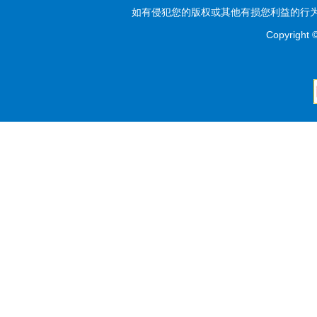
如有侵犯您的版权或其他有损您利益的行为，
Copyright 